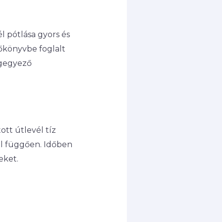
l pótlása gyors és
őkönyvbe foglalt
egegyező
ott útlevél tíz
ól függően. Időben
eket.