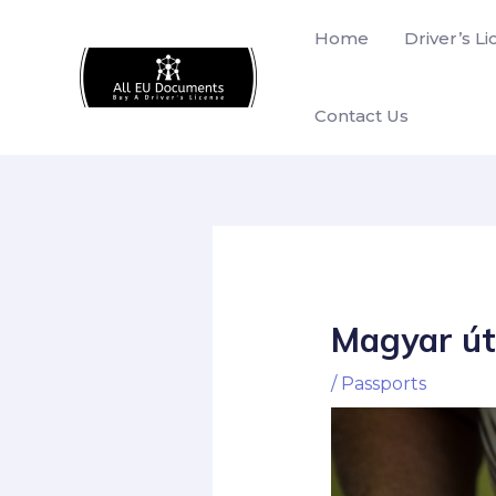
Skip
Home
Driver’s L
to
content
Contact Us
Magyar út
/
Passports