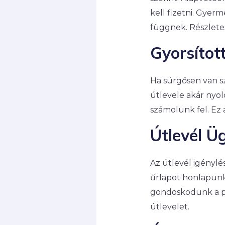
kell fizetni. Gye
függnek. Részletes
Gyorsított
Ha sürgősen van sz
útlevele akár nyol
számolunk fel. Ez 
Útlevél Ü
Az útlevél igénylé
űrlapot honlapunk
gondoskodunk a pa
útlevelet.