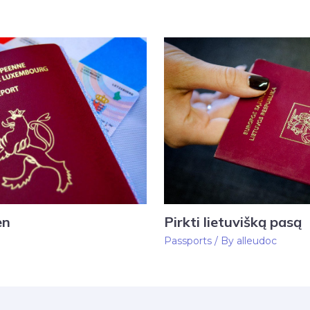
en
Pirkti lietuvišką pasą
Passports
/ By
alleudoc