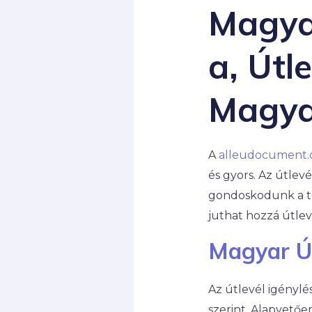
Magyar
a, Útl
Magya
A
alleudocument
és gyors. Az útle
gondoskodunk a tö
juthat hozzá útle
Magyar Út
Az útlevél igénylé
szerint. Alapvetően