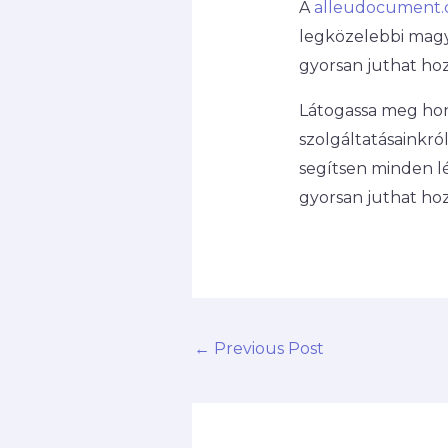
A
alleudocument
legközelebbi magy
gyorsan juthat hoz
Látogassa meg ho
szolgáltatásainkró
segítsen minden l
gyorsan juthat ho
←
Previous Post