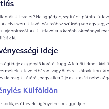
tlás
llopták útlevelét? Ne aggódjon, segítünk pótolni. útlevé
 Az elveszett útlevél pótlásához szükség van egy jegyz
ltulajdonításról. Az új útlevelet a korábbi okmánnyal m
ítják ki.
vényességi Ideje
ségi ideje az igénylő korától függ. A felnőtteknek kiállít
gyermekek útlevelei három vagy öt évre szólnak, korukt
vele megújításáról, hogy elkerülje az utazási nehézség
énylés Külföldön
zkodik, és útlevelet igényelne, ne aggódjon.