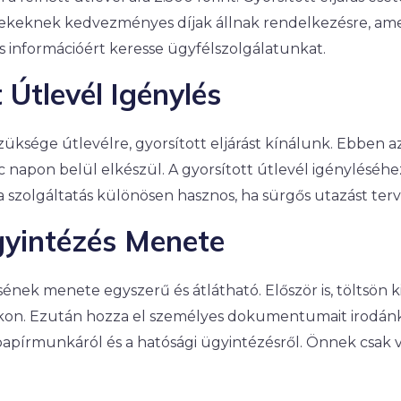
rmekeknek kedvezményes díjak állnak rendelkezésre, am
 információért keresse ügyfélszolgálatunkat.
 Útlevél Igénylés
üksége útlevélre, gyorsított eljárást kínálunk. Ebben a
c napon belül elkészül. A gyorsított útlevél igényléséhe
a szolgáltatás különösen hasznos, ha sürgős utazást terv
gyintézés Menete
sének menete egyszerű és átlátható. Először is, töltsön k
on. Ezután hozza el személyes dokumentumait irodánk
pírmunkáról és a hatósági ügyintézésről. Önnek csak vá