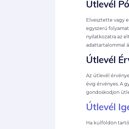
Útlevél Pó
Elvesztette vagy e
egyszerű folyamat.
nyilatkozatra az e
adattartalommal áll
Útlevél Ér
Az útlevél érvényes
évig érvényes. A 
gondoskodjon útle
Útlevél Ig
Ha külföldön tartó