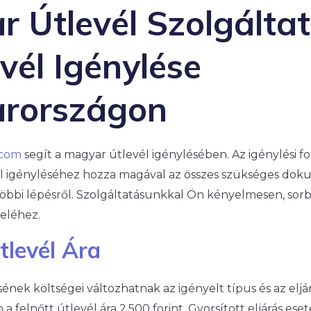
 Útlevél Szolgálta
evél Igénylése
rországon
.com
segít a magyar útlevél igénylésében. Az igénylési 
vél igényléséhez hozza magával az összes szükséges do
bbi lépésről. Szolgáltatásunkkal Ön kényelmesen, sorba
veléhez.
levél Ára
sének költségei változhatnak az igényelt típus és az eljá
 a felnőtt útlevél ára 2.500 forint. Gyorsított eljárás ese