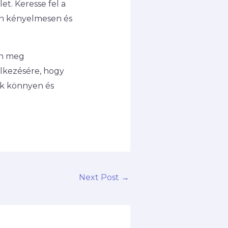
et. Keresse fel a
Ön kényelmesen és
on meg
elkezésére, hogy
nk könnyen és
Next Post
→