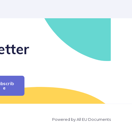
etter
bscrib
E
Powered by All EU Documents