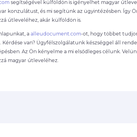
.com
segítségével külföldön is igényelhet magyar útlevel
ar konzulátust, és mi segítünk az ügyintézésben. Így 
zá útleveléhez, akár külföldön is.
nlapunkat, a
alleudocument.com
-ot, hogy többet tudj
l. Kérdése van? Ügyfélszolgálatunk készséggel áll rend
épésben. Az Ön kényelme a mi elsődleges célunk. Velü
zzá magyar útleveléhez.