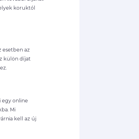
elyek koruktól
z esetben az
z külön díjat
ez.
i egy online
ba. Mi
rnia kell az új