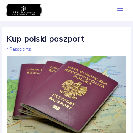
Skip
Main
to
Men
content
Kup polski paszport
/
Passports