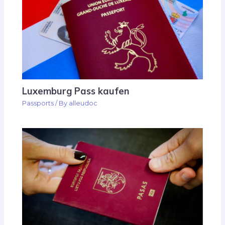
Luxemburg Pass kaufen
Passports
/ By
alleudoc