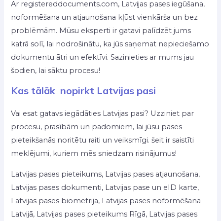
Ar registereddocuments.com, Latvijas pases iegūšana,
noformēšana un atjaunošana kļūst vienkārša un bez
problēmām. Mūsu eksperti ir gatavi palīdzēt jums
katrā solī, lai nodrošinātu, ka jūs saņemat nepieciešamo
dokumentu ātri un efektīvi. Sazinieties ar mums jau
šodien, lai sāktu procesu!
Kas tālāk nopirkt Latvijas pasi
Vai esat gatavs iegādāties Latvijas pasi? Uzziniet par
procesu, prasībām un padomiem, lai jūsu pases
pieteikšanās noritētu raiti un veiksmīgi. šeit ir saistīti
meklējumi, kuriem mēs sniedzam risinājumus!
Latvijas pases pieteikums, Latvijas pases atjaunošana,
Latvijas pases dokumenti, Latvijas pase un eID karte,
Latvijas pases biometrija, Latvijas pases noformēšana
Latvijā, Latvijas pases pieteikums Rīgā, Latvijas pases