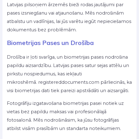
Latvijas pilsoņiem ārzemēs bieži rodas jautājumi par
pases izsniegšanu vai atjaunošanu. Mēs nodrošinām
atbalstu un vadlīnijas, lai jūs varētu iegūt nepieciešamos
dokumentus bez problēmām.
Biometrijas Pases un Drošība
Drošība ir ļoti svarīga, un biometrijas pases nodrošina
papildu aizsardzību. Latvijas pases satur sejas attēlu un
pirkstu nospiedumus, kas iekļauti
mikroshēmā. registereddocuments.com pārliecinās, ka
visi biometrijas dati tiek pareizi apstrādāti un aizsargāti.
Fotogrāfiju izgatavošana biometrijas pasei notiek uz
vietas bez papildu maksas vai profesionālajā
fotosalonā. Mēs nodrošināsim, ka jūsu fotogrāfijas
atbilst visām prasībām un standarta noteikumiem.