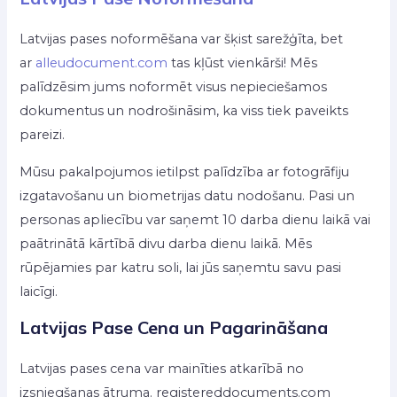
Latvijas pases noformēšana var šķist sarežģīta, bet
ar
alleudocument.com
tas kļūst vienkārši! Mēs
palīdzēsim jums noformēt visus nepieciešamos
dokumentus un nodrošināsim, ka viss tiek paveikts
pareizi.
Mūsu pakalpojumos ietilpst palīdzība ar fotogrāfiju
izgatavošanu un biometrijas datu nodošanu. Pasi un
personas apliecību var saņemt 10 darba dienu laikā vai
paātrinātā kārtībā divu darba dienu laikā. Mēs
rūpējamies par katru soli, lai jūs saņemtu savu pasi
laicīgi.
Latvijas Pase Cena un Pagarināšana
Latvijas pases cena var mainīties atkarībā no
izsniegšanas ātruma. registereddocuments.com