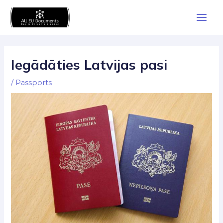
Skip
Main
to
Men
content
Iegādāties Latvijas pasi
/
Passports