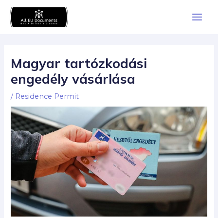
Skip
Main
to
Men
content
Magyar tartózkodási
engedély vásárlása
/
Residence Permit