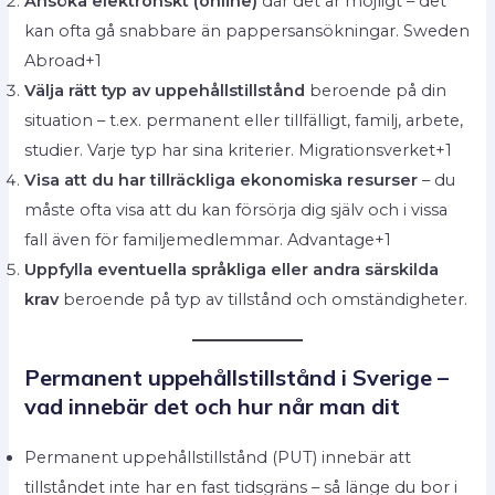
Ansöka elektronskt (online)
där det är möjligt – det
kan ofta gå snabbare än pappersansökningar. Sweden
Abroad+1
Välja rätt typ av uppehållstillstånd
beroende på din
situation – t.ex. permanent eller tillfälligt, familj, arbete,
studier. Varje typ har sina kriterier. Migrationsverket+1
Visa att du har tillräckliga ekonomiska resurser
– du
måste ofta visa att du kan försörja dig själv och i vissa
fall även för familjemedlemmar. Advantage+1
Uppfylla eventuella språkliga eller andra särskilda
krav
beroende på typ av tillstånd och omständigheter.
Permanent uppehållstillstånd i Sverige –
vad innebär det och hur når man dit
Permanent uppehållstillstånd (PUT) innebär att
tillståndet inte har en fast tidsgräns – så länge du bor i