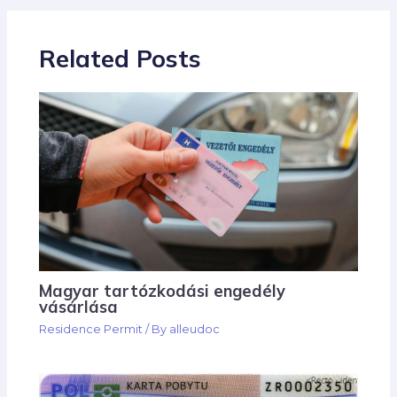
Related Posts
Magyar tartózkodási engedély
vásárlása
Residence Permit
/ By
alleudoc