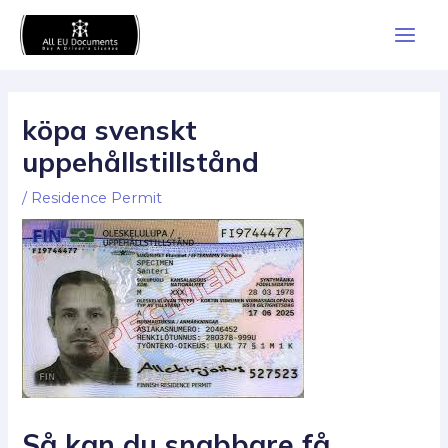
Skip
Main
to
Men
content
köpa svenskt
uppehållstillstånd
/
Residence Permit
Så kan du snabbare få