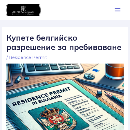
Skip
Main
to
Men
content
Купете белгийско
разрешение за пребиваване
/
Residence Permit