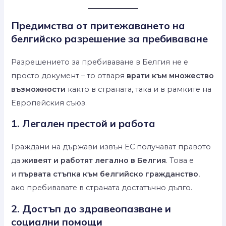
Предимства от притежаването на
белгийско разрешение за пребиваване
Разрешението за пребиваване в Белгия не е
просто документ – то отваря
врати към множество
възможности
както в страната, така и в рамките на
Европейския съюз.
1. Легален престой и работа
Граждани на държави извън ЕС получават правото
да
живеят и работят легално в Белгия
. Това е
и
първата стъпка към белгийско гражданство
,
ако пребивавате в страната достатъчно дълго.
2. Достъп до здравеопазване и
социални помощи