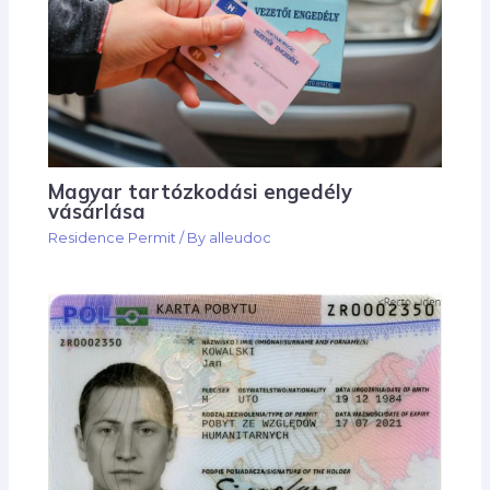
Magyar tartózkodási engedély
vásárlása
Residence Permit
/ By
alleudoc