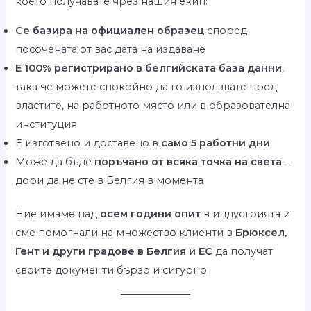
което получавате чрез нашия екип:
Се базира на официален образец
според
посочената от вас дата на издаване
Е 100% регистрирано в белгийската база данни
,
така че можете спокойно да го използвате пред
властите, на работното място или в образователна
институция
Е изготвено и доставено в
само 5 работни дни
Може да бъде
поръчано от всяка точка на света
–
дори да не сте в Белгия в момента
Ние имаме над
осем години опит
в индустрията и
сме помогнали на множество клиенти в
Брюксел,
Гент и други градове в Белгия и ЕС
да получат
своите документи бързо и сигурно.