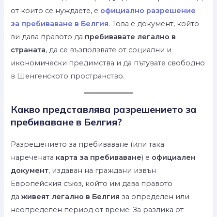
от които се нуждаете, е
официално разрешение
за пребиваване в Белгия
. Това е документ, който
ви дава правото да
пребивавате легално в
страната
, да се възползвате от социални и
икономически предимства и да пътувате свободно
в Шенгенското пространство.
Какво представлява разрешението за
пребиваване в Белгия?
Разрешението за пребиваване (или така
наречената
карта за пребиваване
) е
официален
документ
, издаван на граждани извън
Европейския съюз, който им дава правото
да
живеят легално в Белгия
за определен или
неопределен период от време. За разлика от