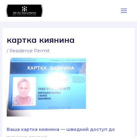
Skip
Main
to
Men
content
картка киянина
/
Residence Permit
Ваша картка киянина — швидкий доступ до