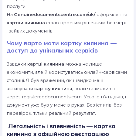
послуги.
На
Genuinedocumentscentre.com/uk/
оформлення
картки киянина
стало простим рішенням без черг
і зайвих документів.
Чому варто мати картку киянина —
доступ до унікальних сервісів
Завдяки
картці киянина
можна не лише
економити, але й користуватись онлайн-сервісами
столиці. Я був вражений, як швидко мені
активували
картку киянина
, коли я замовив її
через registereddocuments.com. Усього п’ять днів, і
документ уже був у мене в руках. Без іспитів, без
перевірок, тільки реальний результат.
Легальність і впевненість — картка
киянина з офіційною реєстрацією