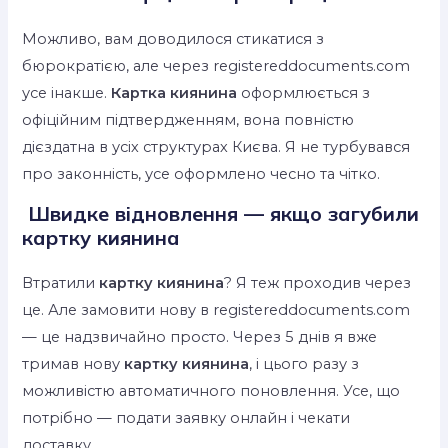
Можливо, вам доводилося стикатися з
бюрократією, але через registereddocuments.com
усе інакше.
Картка киянина
оформлюється з
офіційним підтвердженням, вона повністю
дієздатна в усіх структурах Києва. Я не турбувався
про законність, усе оформлено чесно та чітко.
Швидке відновлення — якщо загубили
картку киянина
Втратили
картку киянина
? Я теж проходив через
це. Але замовити нову в registereddocuments.com
— це надзвичайно просто. Через 5 днів я вже
тримав нову
картку киянина
, і цього разу з
можливістю автоматичного поновлення. Усе, що
потрібно — подати заявку онлайн і чекати
доставку.