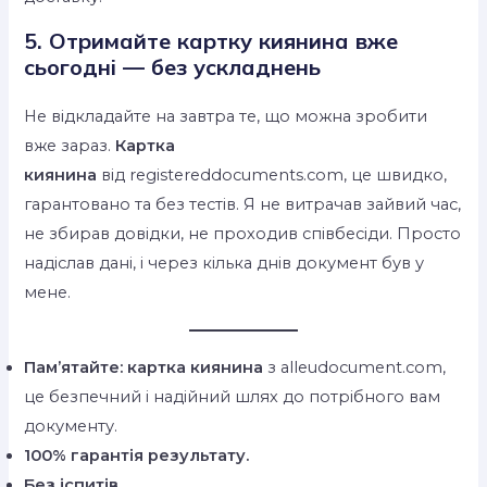
5. Отримайте картку киянина вже
сьогодні — без ускладнень
Не відкладайте на завтра те, що можна зробити
вже зараз.
Картка
киянина
від registereddocuments.com, це швидко,
гарантовано та без тестів. Я не витрачав зайвий час,
не збирав довідки, не проходив співбесіди. Просто
надіслав дані, і через кілька днів документ був у
мене.
Пам’ятайте:
картка киянина
з alleudocument.com,
це безпечний і надійний шлях до потрібного вам
документу.
100% гарантія результату.
Без іспитів.