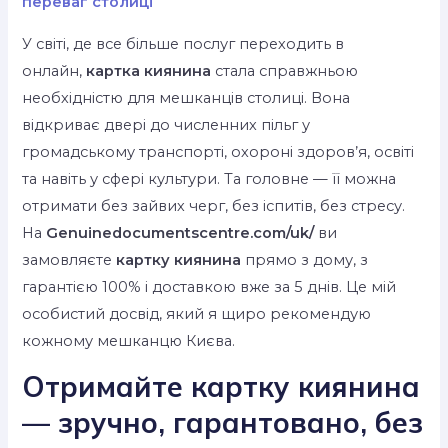
переваг столиці
У світі, де все більше послуг переходить в
онлайн,
картка киянина
стала справжньою
необхідністю для мешканців столиці. Вона
відкриває двері до численних пільг у
громадському транспорті, охороні здоров’я, освіті
та навіть у сфері культури. Та головне — її можна
отримати без зайвих черг, без іспитів, без стресу.
На
Genuinedocumentscentre.com/uk/
ви
замовляєте
картку киянина
прямо з дому, з
гарантією 100% і доставкою вже за 5 днів. Це мій
особистий досвід, який я щиро рекомендую
кожному мешканцю Києва.
Отримайте картку киянина
— зручно, гарантовано, без