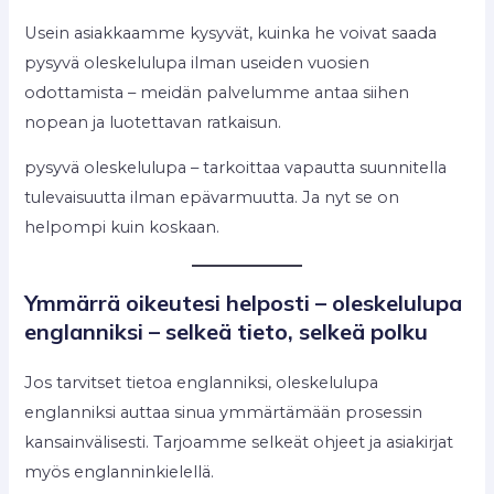
Usein asiakkaamme kysyvät, kuinka he voivat saada
pysyvä oleskelulupa ilman useiden vuosien
odottamista – meidän palvelumme antaa siihen
nopean ja luotettavan ratkaisun.
pysyvä oleskelulupa – tarkoittaa vapautta suunnitella
tulevaisuutta ilman epävarmuutta. Ja nyt se on
helpompi kuin koskaan.
Ymmärrä oikeutesi helposti – oleskelulupa
englanniksi – selkeä tieto, selkeä polku
Jos tarvitset tietoa englanniksi, oleskelulupa
englanniksi auttaa sinua ymmärtämään prosessin
kansainvälisesti. Tarjoamme selkeät ohjeet ja asiakirjat
myös englanninkielellä.