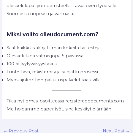
oleskelulupa työn perusteella – avaa oven työuralle
Suomessa nopeasti ja varmasti.
Miksi valita alleudocument.com?
Saat kaikki asiakirjat ilman kokeita tai testejä
Oleskelulupa valmis jopa 5 päivässä
100 % tyytyväisyystakuu
Luotettava, rekisteröity ja suojattu prosessi
Myös ajokorttien palautuspalvelut saatavilla
Tilaa nyt omasi osoitteessa registereddocuments.com–
Me hoidamme paperityöt, sinä keskityt elämään.
←
Previous Post
Next Post
→