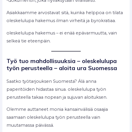
-dokumentin, joka hyväksytään virallisesti.
Asiakkaamme arvostavat sitä, kuinka helppoa on tilata
oleskelulupa hakemus ilman virheitä ja byrokratiaa.
oleskelulupa hakemus – ei enää epävarmuutta, vain
selkeä tie eteenpäin.
Työ tuo mahdollisuuksia – oleskelulupa
työn perusteella – aloita ura Suomessa
Saatko työtarjouksen Suomesta? Älä anna
paperitöiden hidastaa sinua. oleskelulupa työn
perusteella takaa nopean ja sujuvan aloituksen.
Olemme auttaneet monia kansainvälisiä osaajia
saamaan oleskelulupa työn perusteella vain
muutamassa päivässä.