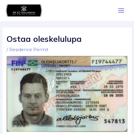
Skip
Main
to
Men
content
Ostaa oleskelulupa
/
Residence Permit