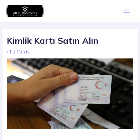
Skip
Main
to
Men
content
Kimlik Kartı Satın Alın
/
ID Cards