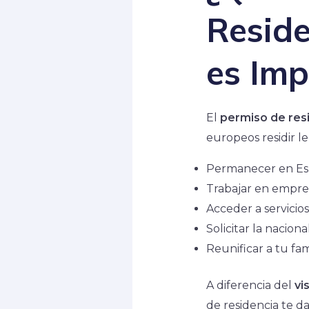
Reside
es Imp
El
permiso de res
europeos residir l
Permanecer en Esp
Trabajar en empres
Acceder a servicio
Solicitar la nacion
Reunificar a tu fam
A diferencia del
vi
de residencia te da