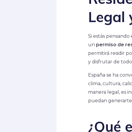
Legal 
Si estás pensando
un
permiso de re
permitirá residir p
y disfrutar de todo
España se ha conve
clima, cultura, cal
manera legal, es in
puedan generarte 
¿Qué e