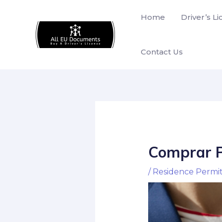
Skip
Home
Driver’s L
to
content
Contact Us
Comprar P
/
Residence Permi