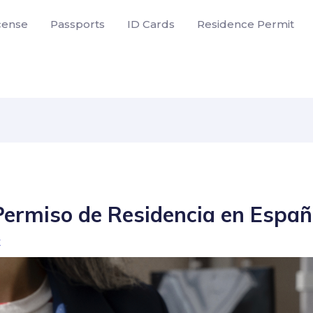
icense
Passports
ID Cards
Residence Permit
ermiso de Residencia en Espa
t