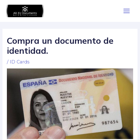
Skip
Main
to
Men
content
Compra un documento de
identidad.
/
ID Cards