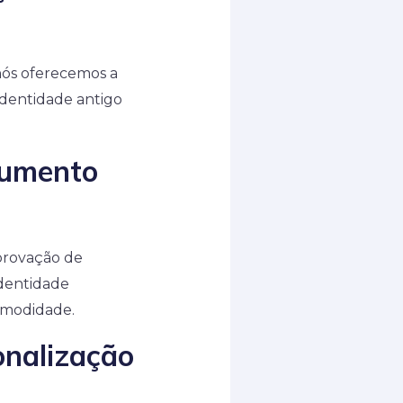
 nós oferecemos a
 identidade antigo
cumento
provação de
identidade
omodidade.
onalização