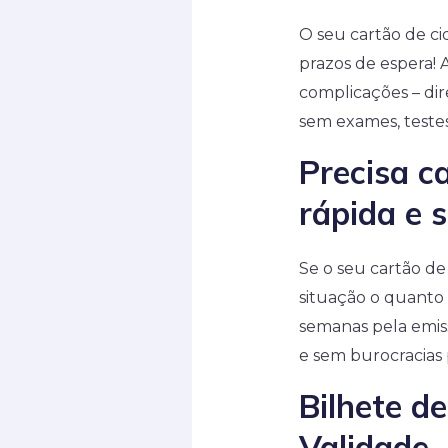
O seu cartão de cid
prazos de espera! 
complicações – di
sem exames, testes
Precisa c
rápida e 
Se o seu cartão de 
situação o quanto 
semanas pela emiss
e sem burocracias p
Bilhete d
Validade 