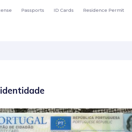
icense
Passports
ID Cards
Residence Permit
 identidade