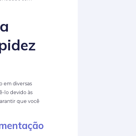
ua
pidez
o em diversas
ê-lo devido às
garantir que você
umentação