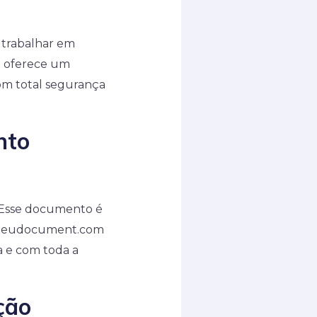
 trabalhar em
pe oferece um
com total segurança
nto
! Esse documento é
o alleudocument.com
 e com toda a
ção