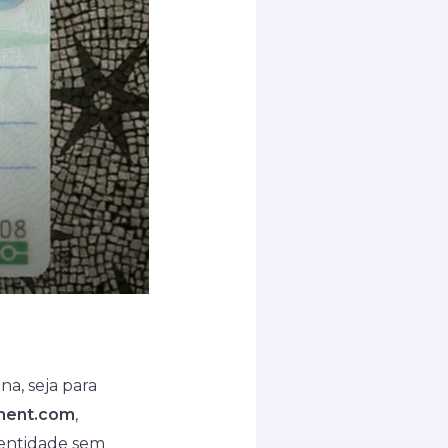
a, seja para
ment.com
,
dentidade sem