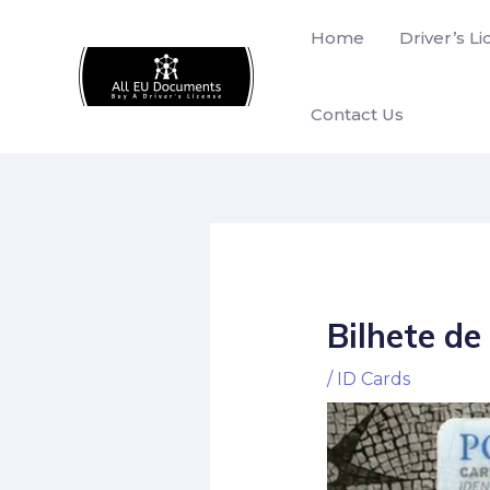
Skip
Home
Driver’s L
to
content
Contact Us
Bilhete de
/
ID Cards