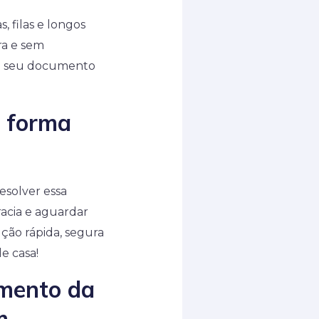
, filas e longos
ra e sem
 o seu documento
e forma
resolver essa
racia e aguardar
ção rápida, segura
e casa!
amento da
m