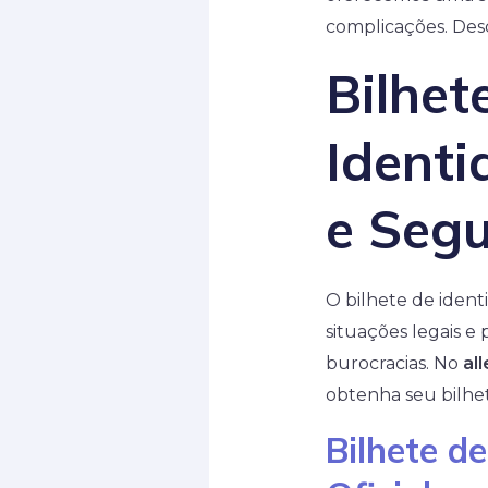
complicações. De
Bilhet
Identi
e Seg
O bilhete de iden
situações legais e
burocracias. No
al
obtenha seu bilhet
Bilhete d