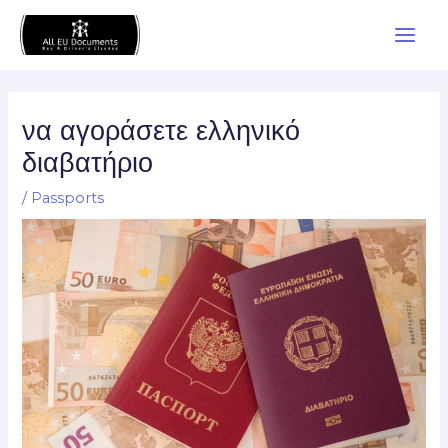
Skip
Main
to
Men
content
να αγοράσετε ελληνικό
διαβατήριο
/
Passports