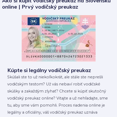
Ako si kúpiť vodičský preukaz na Slovensku
online | Prvý vodičský preukaz
Kúpte si legálny vodičský preukaz
Skúšali ste to už niekoľkokrát, ale stále ste neprešli
vodičským testom? Už vás nebaví robiť vodičské
skúšky a zakaždým zlyhať? Chcete si kúpiť skutočný
vodičský preukaz online? Vitajte a už nehľadajte, sme
tu, aby sme vám pomohli. Proces riadenia online je
legálny a oficiálny, váš vodičský preukaz uznáva