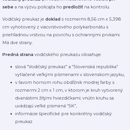
sebe
a na výzvu policajta ho
predložiť
na kontrolu.
Vodičský preukaz je
doklad
s rozmermi 8,56 cm x 5,398
cm vyhotovený z viacvrstvového polykarbonátu s
priehľadnou vrstvou na povrchu s ochrannými prvkami.
Má dve strany.
Predná strana
vodičského preukazu obsahuje:
slová “Vodičský preukaz” a “Slovenská republika”
vytlačené veľkými písmenami v slovenskom jazyku,
v ľavom hornom rohu obdĺžnik modrej farby s
rozmermi 2 cm x 1 cm, v ktorom je kruh vytvorený
dvanástimi žltými hviezdičkami; vnútri kruhu sa
uvádzajú veľké písmená “SK”,
informácie špecifické pre konkrétny vodičský
preukaz