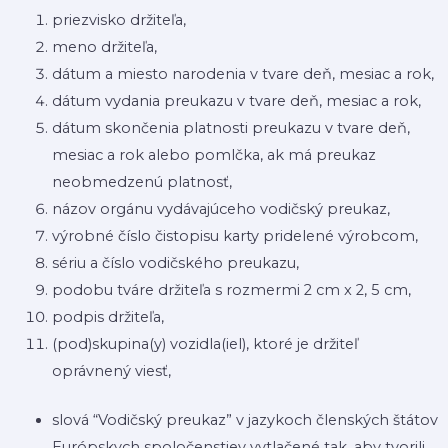
priezvisko držiteľa,
meno držiteľa,
dátum a miesto narodenia v tvare deň, mesiac a rok,
dátum vydania preukazu v tvare deň, mesiac a rok,
dátum skončenia platnosti preukazu v tvare deň,
mesiac a rok alebo pomlčka, ak má preukaz
neobmedzenú platnosť,
názov orgánu vydávajúceho vodičský preukaz,
výrobné číslo čistopisu karty pridelené výrobcom,
sériu a číslo vodičského preukazu,
podobu tváre držiteľa s rozmermi 2 cm x 2, 5 cm,
podpis držiteľa,
(pod)skupina(y) vozidla(iel), ktoré je držiteľ
oprávnený viesť,
slová “Vodičský preukaz” v jazykoch členských štátov
Európskych spoločenstiev vytlačené tak, aby tvorili