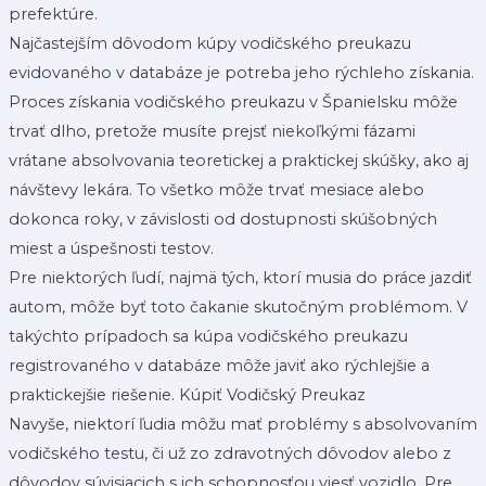
prefektúre.
Najčastejším dôvodom kúpy vodičského preukazu
evidovaného v databáze je potreba jeho rýchleho získania.
Proces získania vodičského preukazu v Španielsku môže
trvať dlho, pretože musíte prejsť niekoľkými fázami
vrátane absolvovania teoretickej a praktickej skúšky, ako aj
návštevy lekára. To všetko môže trvať mesiace alebo
dokonca roky, v závislosti od dostupnosti skúšobných
miest a úspešnosti testov.
Pre niektorých ľudí, najmä tých, ktorí musia do práce jazdiť
autom, môže byť toto čakanie skutočným problémom. V
takýchto prípadoch sa kúpa vodičského preukazu
registrovaného v databáze môže javiť ako rýchlejšie a
praktickejšie riešenie. Kúpiť Vodičský Preukaz
Navyše, niektorí ľudia môžu mať problémy s absolvovaním
vodičského testu, či už zo zdravotných dôvodov alebo z
dôvodov súvisiacich s ich schopnosťou viesť vozidlo. Pre