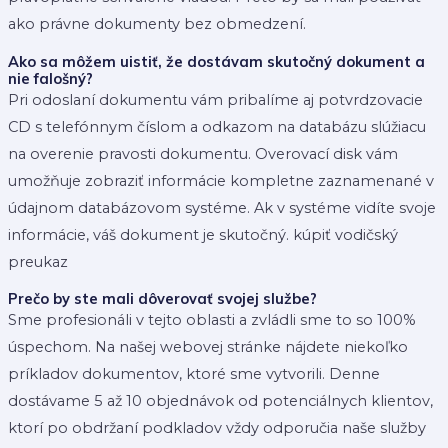
ako právne dokumenty bez obmedzení.
Ako sa môžem uistiť, že dostávam skutočný dokument a
nie falošný?
Pri odoslaní dokumentu vám pribalíme aj potvrdzovacie
CD s telefónnym číslom a odkazom na databázu slúžiacu
na overenie pravosti dokumentu. Overovací disk vám
umožňuje zobraziť informácie kompletne zaznamenané v
údajnom databázovom systéme. Ak v systéme vidíte svoje
informácie, váš dokument je skutočný. kúpiť vodičský
preukaz
Prečo by ste mali dôverovať svojej službe?
Sme profesionáli v tejto oblasti a zvládli sme to so 100%
úspechom. Na našej webovej stránke nájdete niekoľko
príkladov dokumentov, ktoré sme vytvorili. Denne
dostávame 5 až 10 objednávok od potenciálnych klientov,
ktorí po obdržaní podkladov vždy odporučia naše služby