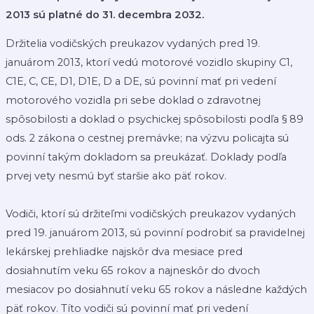
2013 sú platné do 31. decembra 2032.
Držitelia vodičských preukazov vydaných pred 19.
januárom 2013, ktorí vedú motorové vozidlo skupiny C1,
C1E, C, CE, D1, D1E, D a DE, sú povinní mať pri vedení
motorového vozidla pri sebe doklad o zdravotnej
spôsobilosti a doklad o psychickej spôsobilosti podľa § 89
ods. 2 zákona o cestnej premávke; na výzvu policajta sú
povinní takým dokladom sa preukázať. Doklady podľa
prvej vety nesmú byť staršie ako päť rokov.
Vodiči, ktorí sú držiteľmi vodičských preukazov vydaných
pred 19. januárom 2013, sú povinní podrobiť sa pravidelnej
lekárskej prehliadke najskôr dva mesiace pred
dosiahnutím veku 65 rokov a najneskôr do dvoch
mesiacov po dosiahnutí veku 65 rokov a následne každých
päť rokov. Títo vodiči sú povinní mať pri vedení