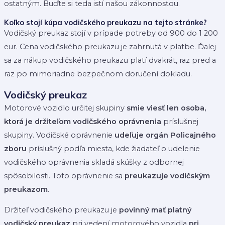
ostatným. Buďte si teda istí našou zákonnosťou.
Koľko stojí kúpa vodičského preukazu na tejto stránke?
Vodičský preukaz stojí v prípade potreby od 900 do 1 200
eur. Cena vodičského preukazu je zahrnutá v platbe. Ďalej
sa za nákup vodičského preukazu platí dvakrát, raz pred a
raz po mimoriadne bezpečnom doručení dokladu.
Vodičský preukaz
Motorové vozidlo určitej skupiny
smie viesť len osoba,
ktorá je držiteľom vodičského oprávnenia
príslušnej
skupiny. Vodičské oprávnenie
udeľuje orgán Policajného
zboru
príslušný podľa miesta, kde žiadateľ o udelenie
vodičského oprávnenia skladá skúšky z odbornej
spôsobilosti. Toto oprávnenie sa
preukazuje vodičským
preukazom
.
Držiteľ vodičského preukazu je
povinný mať platný
vodičský preukaz
pri vedení motorového vozidla
pri