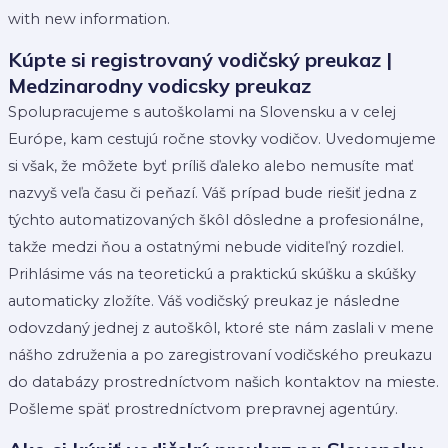
with new information.
Kúpte si registrovaný vodičský preukaz |
Medzinarodny vodicsky preukaz
Spolupracujeme s autoškolami na Slovensku a v celej
Európe, kam cestujú ročne stovky vodičov. Uvedomujeme
si však, že môžete byť príliš ďaleko alebo nemusíte mať
nazvyš veľa času či peňazí. Váš prípad bude riešiť jedna z
týchto automatizovaných škôl dôsledne a profesionálne,
takže medzi ňou a ostatnými nebude viditeľný rozdiel.
Prihlásime vás na teoretickú a praktickú skúšku a skúšky
automaticky zložíte. Váš vodičský preukaz je následne
odovzdaný jednej z autoškôl, ktoré ste nám zaslali v mene
nášho združenia a po zaregistrovaní vodičského preukazu
do databázy prostredníctvom našich kontaktov na mieste.
Pošleme späť prostredníctvom prepravnej agentúry.