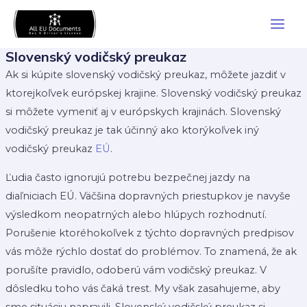
Skip
Main
to
Men
content
Slovenský vodičský preukaz
Ak si kúpite slovenský vodičský preukaz, môžete jazdiť v
ktorejkoľvek európskej krajine. Slovenský vodičský preukaz
si môžete vymeniť aj v európskych krajinách. Slovenský
vodičský preukaz je tak účinný ako ktorýkoľvek iný
vodičský preukaz
EÚ
.
Ľudia často ignorujú potrebu bezpečnej jazdy na
diaľniciach EÚ. Väčšina dopravných priestupkov je navyše
výsledkom neopatrných alebo hlúpych rozhodnutí.
Porušenie ktoréhokoľvek z týchto dopravných predpisov
vás môže rýchlo dostať do problémov. To znamená, že ak
porušíte pravidlo, odoberú vám vodičský preukaz. V
dôsledku toho vás čaká trest. My však zasahujeme, aby
sme situáciu napravili. Slovenský vodičský preukaz si