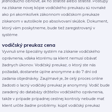
jednoducho obnoviť
,
ak ho stratíte alebo stratíte. Postupy
na získanie novej kópie vodičského preukazu sú rovnaké
ako pri akomkoľvek zákonnom vodičskom preukaze
získanom v autoškole po absolvovaní skúšok. Dokument,
ktorý vám poskytneme, bude tiež zaregistrovaný v
systéme
.
vodičský preukaz cena
Vyvinuli sme špeciálny systém na získanie vodičského
oprávnenia, vďaka ktorému sa klient nemusí obávať
žiadnych úkonov. Vodičský preukaz
,
o ktorý ste nás
požiadali, dostanete úplne anonymne a do 7 dní od
zadania objednávky. Zaujímavé je, že celý proces online
žiadosti o lacný vodičský preukaz je anonymný. Vodič bude
zaradený do databázy držiteľov vodičského oprávnenia,
takže v prípade prípadnej cestnej kontroly nebude mať
klient určite žiadne problémy. kúpiť vodičský preukaz