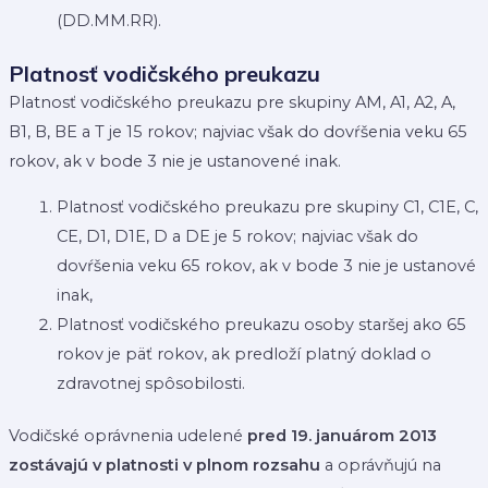
(DD.MM.RR).
Platnosť vodičského preukazu
Platnosť vodičského preukazu pre skupiny AM, A1, A2, A,
B1, B, BE a T je 15 rokov; najviac však do dovŕšenia veku 65
rokov, ak v bode 3 nie je ustanovené inak.
Platnosť vodičského preukazu pre skupiny C1, C1E, C,
CE, D1, D1E, D a DE je 5 rokov; najviac však do
dovŕšenia veku 65 rokov, ak v bode 3 nie je ustanové
inak,
Platnosť vodičského preukazu osoby staršej ako 65
rokov je päť rokov, ak predloží platný doklad o
zdravotnej spôsobilosti.
Vodičské oprávnenia udelené
pred 19. januárom 2013
zostávajú v platnosti v plnom rozsahu
a oprávňujú na