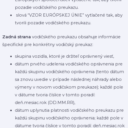
pozadie vodičského preukazu.
slová “VZOR EURÓPSKEJ ÚNIE” vytlačené tak, aby
tvorili pozadie vodičského preukazu.
Zadná strana
vodičského preukazu obsahuje informácie
špecifické pre konkrétny vodičský preukaz:
skupina vozidla, ktoré je držiteľ oprávnený viesť,
dátum prvého udelenia vodičského oprávnenia pre
každú skupinu vodičského oprávnenia (tento dátum
sa znovu uvedie v prípade následnej náhrady alebo
výmeny v novom vodičskom preukaze); každé pole
v dátume tvoria číslice v tomto poradí:
deň.mesiac.rok (DD.MM.RR),
dátum uplynutia platnosti vodičského preukazu pre
každú skupinu vodičského oprávnenia; každé pole v
dátume tvoria číslice v tomto poradí: deň.mesiac.rok