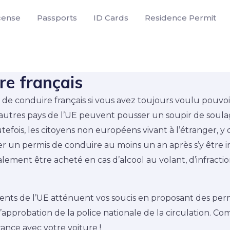
icense
Passports
ID Cards
Residence Permit
re français
s de conduire français si vous avez toujours voulu pouvo
d’autres pays de l’UE peuvent pousser un soupir de sou
efois, les citoyens non européens vivant à l’étranger, y
un permis de conduire au moins un an après s’y être in
ment être acheté en cas d’alcool au volant, d’infractio
ents de l’UE atténuent vos soucis en proposant des perm
approbation de la police nationale de la circulation. C
ance avec votre voiture !