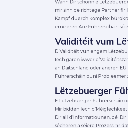
Wann Dir schonn e Lëtzebuerge
mir sinn de richtege Partner fi
Kampf duerch komplex bürokrates
erneieren Äre Führerschäin séi
Validitéit vum L
D’Validitéit vun engem Lëtzebu
Iech gären iwwer d’Validitéits
an Däitschland oder aneren EU Lä
Führerschäin ouni Probleemer 
Lëtzebuerger Füh
E Lëtzebuerger Führerschäin onl
Mir bidden Iech d’Méiglechkeet
Dir all d’Informatiounen, déi D
sécheren a séiere Prozess, fir da