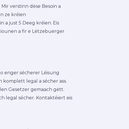
Mir verstinn dëse Besoin a
n ze kréien
 a just 5 Deeg kréien. Eis
tiounen a fir e Lëtzebuerger
i no enger sécherer Léisung
n komplett legal a sécher ass.
ellen Gesetzer gemaach gëtt.
h legal sécher. Kontaktéiert eis