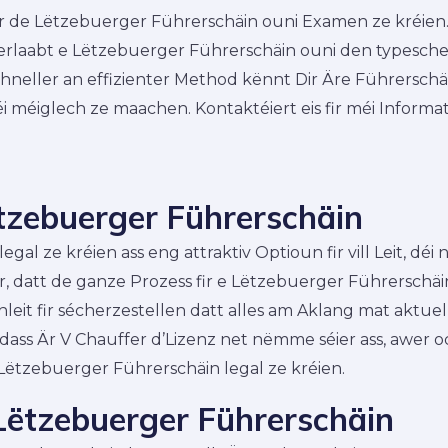
ir de Lëtzebuerger Führerschäin ouni Examen ze kréien. 
 erlaabt e Lëtzebuerger Führerschäin ouni den typesche
hneller an effizienter Method kënnt Dir Äre Führerschäin
éi méiglech ze maachen. Kontaktéiert eis fir méi Informa
tzebuerger Führerschäin
al ze kréien ass eng attraktiv Optioun fir vill Leit, dé
ir, datt de ganze Prozess fir e Lëtzebuerger Führerschäi
leit fir sécherzestellen datt alles am Aklang mat aktu
 dass Är V Chauffer d’Lizenz net nëmme séier ass, awer oc
Lëtzebuerger Führerschäin legal ze kréien.
Lëtzebuerger Führerschäin