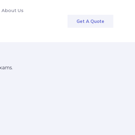
About Us
Get A Quote
exams.