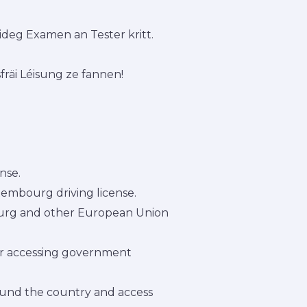
ideg Examen an Tester kritt.
fräi Léisung ze fannen!
nse.
uxembourg driving license.
bourg and other European Union
 or accessing government
ound the country and access