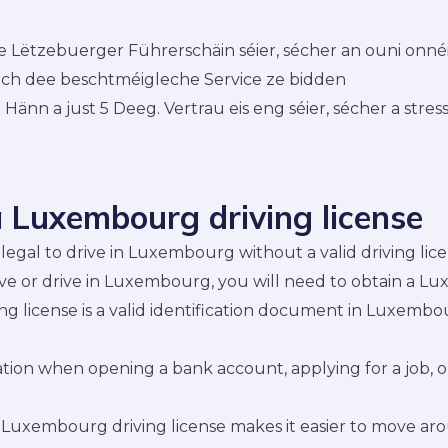
 de Lëtzebuerger Führerschäin séier, sécher an ouni onné
 Iech dee beschtméigleche Service ze bidden
änn a just 5 Deeg. Vertrau eis eng séier, sécher a stress
 Luxembourg driving license
illegal to drive in Luxembourg without a valid driving lice
live or drive in Luxembourg, you will need to obtain a L
ng license is a valid identification document in Luxem
ication when opening a bank account, applying for a job,
 Luxembourg driving license makes it easier to move ar