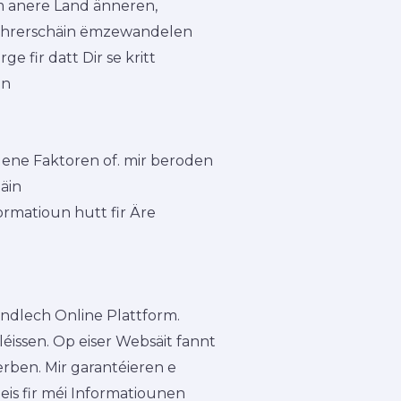
m anere Land änneren,
r Führerschäin ëmzewandelen
 fir datt Dir se kritt
in
dene Faktoren of. mir beroden
äin
ormatioun hutt fir Äre
ëndlech Online Plattform.
issen. Op eiser Websäit fannt
erben. Mir garantéieren e
 eis fir méi Informatiounen