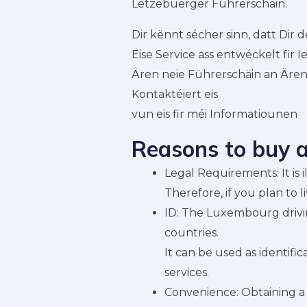
Lëtzebuerger Führerschäin.
Dir kënnt sécher sinn, datt Dir
Eise Service ass entwéckelt fir
Ären neie Führerschäin an Ären H
Kontaktéiert eis
vun eis fir méi Informatiounen
Reasons to buy a
Legal Requirements: It is 
Therefore, if you plan to 
ID: The Luxembourg drivi
countries.
It can be used as identif
services.
Convenience: Obtaining a