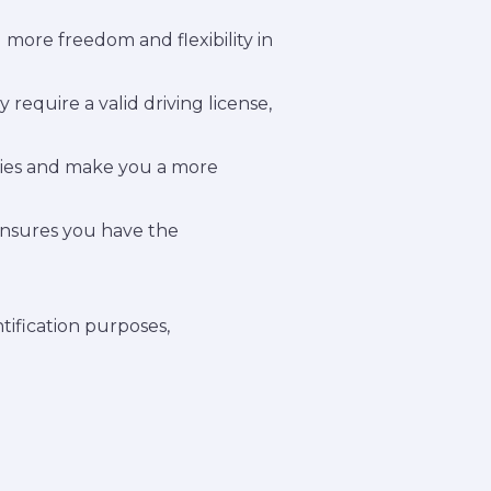
u more freedom and flexibility in
quire a valid driving license,
ties and make you a more
 ensures you have the
tification purposes,