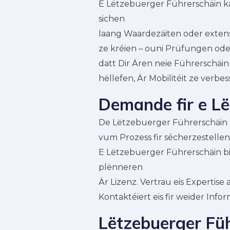
E Lëtzebuerger Führerschäin ka
sichen
laang Waardezäiten oder extens
ze kréien – ouni Prüfungen oder 
datt Dir Ären neie Führerschäin 
hëllefen, Är Mobilitéit ze verbe
Demande fir e L
De Lëtzebuerger Führerschäin uf
vum Prozess fir sécherzestellen da
E Lëtzebuerger Führerschäin bi
plënneren
Är Lizenz. Vertrau eis Experti
Kontaktéiert eis fir weider Inf
Lëtzebuerger Füh