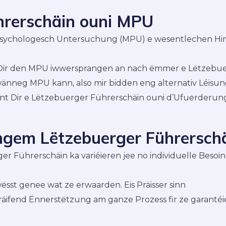
hrerschäin ouni MPU
psychologesch Untersuchung (MPU) e wesentlechen Hinde
t Dir den MPU iwwersprangen an nach ëmmer e Lëtzebuer
änneg MPU kann, also mir bidden eng alternativ Léisung
nnt Dir e Lëtzebuerger Führerschäin ouni d’Ufuerderun
ngem Lëtzebuerger Führersch
r Führerschäin ka variéieren jee no individuelle Besoi
wësst genee wat ze erwaarden. Eis Präisser sinn
räifend Ënnerstëtzung am ganze Prozess fir ze garantéi