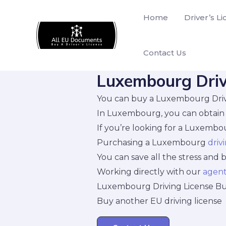
Skip
Home
Driver’s L
to
content
Contact Us
Luxembourg Driv
You can buy a Luxembourg Driv
In Luxembourg, you can obtain a
If you’re looking for a Luxembou
Purchasing a Luxembourg
driv
You can save all the stress and
Working directly with our
agen
Luxembourg Driving License Bu
Buy another EU driving license