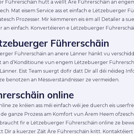
r Führerschäin hutt a wëllt Äre Führerschäin an enge
r Iech. Mat eisem Service ass et einfach e Lëtzebuerge
ch Prozesser. Mir këmmeren eis ëm all Detailer a suerge
er an einfach. Konvertéieren e Lëtzebuerger Führerschä
ëtzebuerger Führerschäin
erger Führerschäin an anere Länner hänkt vu verschid
zäit an d’Konditioune vun engem Lëtzebuerger Führersch
nner. Eist Team suergt dofir datt Dir all déi néideg Inf
ze benotzen an Mëssverständnisser ze vermeiden.
rerschäin online
ine ze kréien ass méi einfach wéi jee duerch eis userfr
 de ganze Prozess am Komfort vun Ärem Heem ofzeschlé
ir braucht fir e Lëtzebuerger Führerschäin online ze bew
tt Dir a kuerzer Zäit Äre Führerschäin kritt. Kontaktéiert