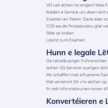
Vill Leit sichen no engem Wee f
bidden e Service un, deen Iech
Examen an Tester. Dank eiser sc
D’Zil ass de Prozess esou glat w
Ride ze kréien
Lizenz ouni Examen
Hunn e legale Lë
De Lëtzebuerger Führerschäin leg
sichen. Eis Servicer suergen dof
Mir schaffen mat erfuerene Fach
Mat eis kënnt Dir v’re sécher op
fir méi Informatiounen iwwer d’
Konvertéieren e 