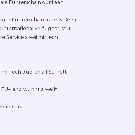
gale Führerschäin ouni een
rger Führerschäin a just 5 Deeg
h international verfügbar, sou
re Service a wéi mir Iech
 mir Iech duerch all Schrëtt
n EU-Land wunnt a wëllt
behandelen.