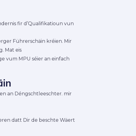
rnis fir d’Qualifikatioun vun
ger Führerschäin kréien. Mir
. Mat eis
ge vum MPU séier an einfach
äin
nen an Déngschtleeschter. mir
eren datt Dir de beschte Wäert