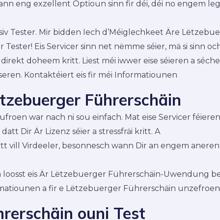
nn eng exzellent Optioun sinn fir déi, déi no engem le
iv Tester. Mir bidden Iech d’Méiglechkeet Äre Lëtzebue
Tester! Eis Servicer sinn net nëmme séier, mä si sinn oc
direkt doheem kritt. Liest méi iwwer eise séieren a séche
sseren. Kontaktéiert eis fir méi Informatiounen
ëtzebuerger Führerschäin
roen war nach ni sou einfach. Mat eise Servicer féieren
tt Dir Är Lizenz séier a stressfräi kritt. A
tt vill Virdeeler, besonnesch wann Dir an engem anere
se a loosst eis Är Lëtzebuerger Führerschäin-Uwendung 
ormatiounen a fir e Lëtzebuerger Führerschäin unzefroen
rerschäin ouni Test