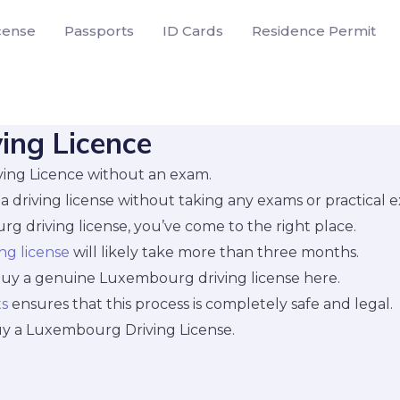
icense
Passports
ID Cards
Residence Permit
ing Licence
ing Licence without an exam.
 driving license without taking any exams or practical 
rg driving license, you’ve come to the right place.
ing license
will likely take more than three months.
 buy a genuine Luxembourg driving license here.
ts
ensures that this process is completely safe and legal.
y a Luxembourg Driving License.