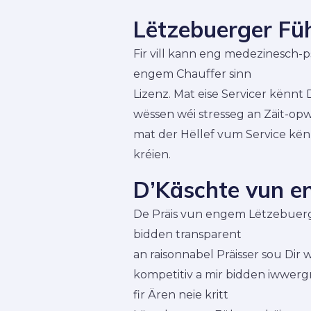
Lëtzebuerger Fü
Fir vill kann eng medezinesch-
engem Chauffer sinn
Lizenz. Mat eise Servicer kënn
wëssen wéi stresseg an Zäit-opw
mat der Hëllef vum Service kë
kréien.
D’Käschte vun e
De Präis vun engem Lëtzebuerge
bidden transparent
an raisonnabel Präisser sou Dir 
kompetitiv a mir bidden iwwerg
fir Ären neie kritt