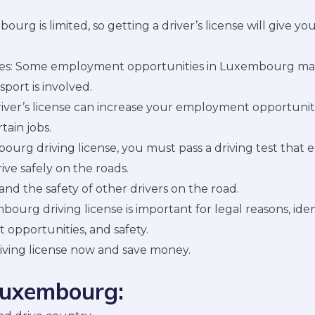
urg is limited, so getting a driver’s license will give yo
: Some employment opportunities in Luxembourg may re
nsport is involved.
ver’s license can increase your employment opportuni
tain jobs.
bourg driving license, you must pass a driving test that
ive safely on the roads.
and the safety of other drivers on the road.
bourg driving license is important for legal reasons, iden
opportunities, and safety.
ving license now and save money.
 Luxembourg: