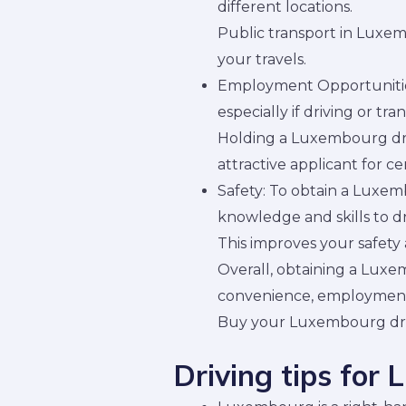
different locations.
Public transport in Luxembo
your travels.
Employment Opportunities
especially if driving or tra
Holding a Luxembourg dri
attractive applicant for cer
Safety: To obtain a Luxem
knowledge and skills to dr
This improves your safety 
Overall, obtaining a Luxem
convenience, employment 
Buy your Luxembourg dri
Driving tips for