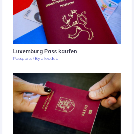
Luxemburg Pass kaufen
Passports
/ By
alleudoc