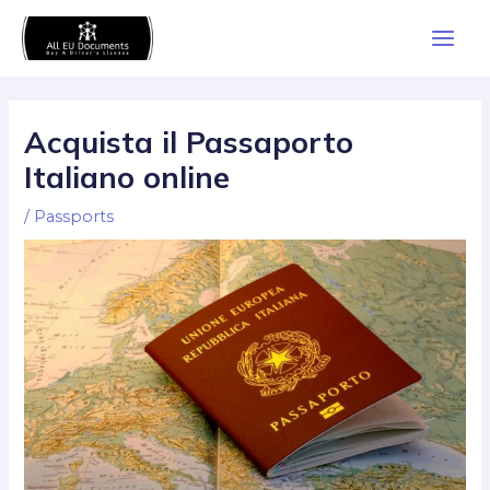
Skip
Main
to
Men
content
Acquista il Passaporto
Italiano online
/
Passports